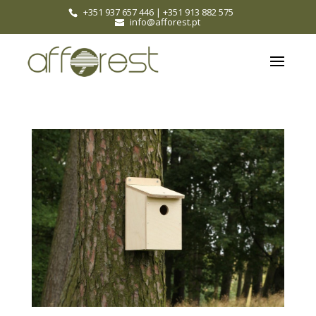
+351 937 657 446
|
+351 913 882 575
info@afforest.pt