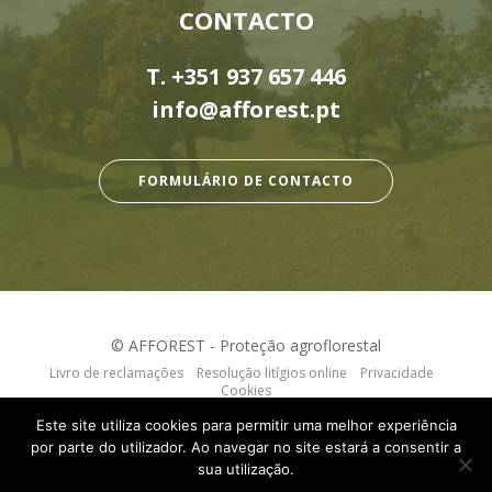
CONTACTO
T.
+351 937 657 446
info@afforest.pt
FORMULÁRIO DE CONTACTO
© AFFOREST - Proteção agroflorestal
Livro de reclamações
Resolução litígios online
Privacidade
Cookies
webdesign by:
criativo.net
Este site utiliza cookies para permitir uma melhor experiência
por parte do utilizador. Ao navegar no site estará a consentir a
sua utilização.