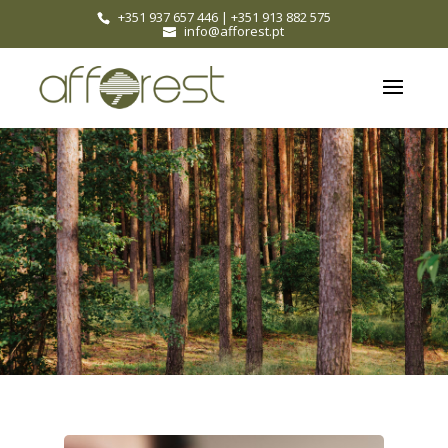
+351 937 657 446
|
+351 913 882 575
info@afforest.pt