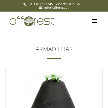
+351 937 657 446
|
+351 913 882 575
info@afforest.pt
ARMADILHAS